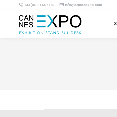
+33 (0)7 81 64 71 82
info@cannesexpo.com
S