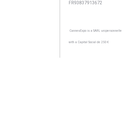
FR93837913672
CannesExpo is a
SARL unipersonnelle
with a Capital Social de 250 €