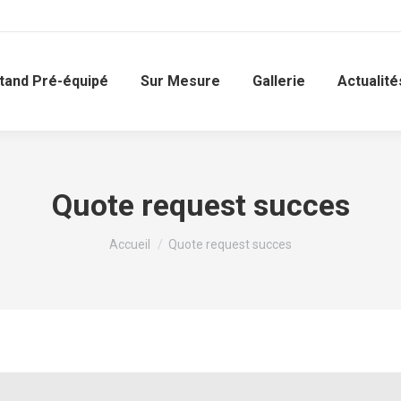
tand Pré-équipé
Sur Mesure
Gallerie
Actualité
Quote request succes
Vous êtes ici :
Accueil
Quote request succes