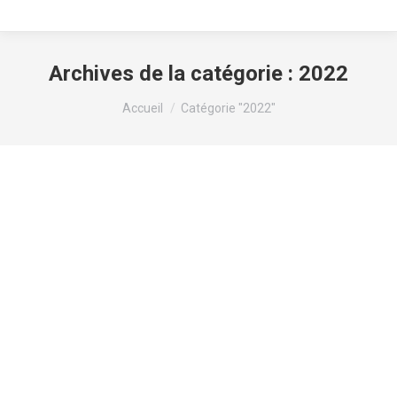
Archives de la catégorie :
2022
Vous êtes ici :
Accueil
Catégorie "2022"