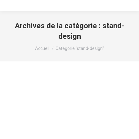
Archives de la catégorie :
stand-
design
Vous êtes ici :
Accueil
Catégorie "stand-design"