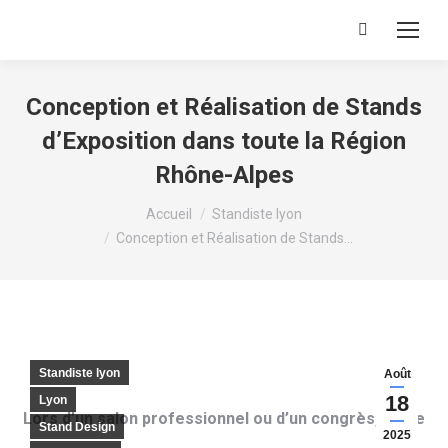
Recherche
:
Conception et Réalisation de Stands
d’Exposition dans toute la Région
Rhône-Alpes
Vous êtes ici :
Accueil
Standiste lyon
Conception et Réalisation de Stands…
Standiste lyon
Août
18
Lyon
Lors d’un salon professionnel ou d’un congrès, votre
Stand Design
2025