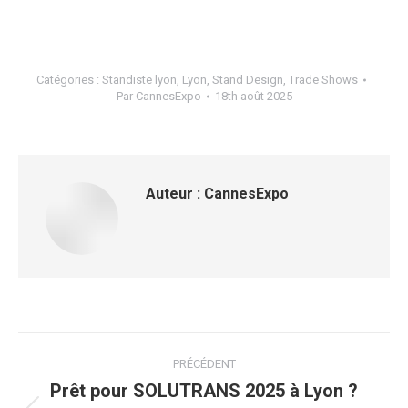
Catégories :
Standiste lyon
,
Lyon
,
Stand Design
,
Trade Shows
Par
CannesExpo
18th août 2025
Auteur :
CannesExpo
Navigation
PRÉCÉDENT
article
Prêt pour SOLUTRANS 2025 à Lyon ?