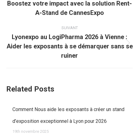
Boostez votre impact avec la solution Rent-
Article
A-Stand de CannesExpo
précédent
SUIVANT
:
Lyonexpo au LogiPharma 2026 à Vienne :
Aider les exposants à se démarquer sans se
Article
ruiner
suivant
:
Related Posts
Comment Nous aide les exposants à créer un stand
d’exposition exceptionnel à Lyon pour 2026
19th novembre 2025