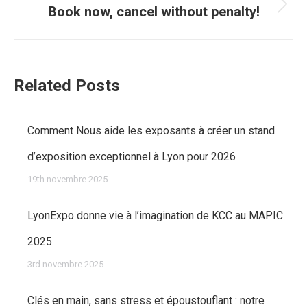
Book now, cancel without penalty!
:
Article
suivant
:
Related Posts
Comment Nous aide les exposants à créer un stand
d’exposition exceptionnel à Lyon pour 2026
19th novembre 2025
LyonExpo donne vie à l’imagination de KCC au MAPIC
2025
3rd novembre 2025
Clés en main, sans stress et époustouflant : notre