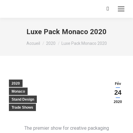
Recherche
:
Luxe Pack Monaco 2020
Vous êtes ici :
Accueil
2020
Luxe Pack Monaco 2020
2020
Fév
24
Monaco
Stand Design
2020
Trade Shows
The premier show for creative packaging