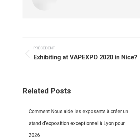
Navigation
PRÉCÉDENT
article
Exhibiting at VAPEXPO 2020 in Nice?
Article
précédent
:
Related Posts
Comment Nous aide les exposants à créer un
stand d’exposition exceptionnel à Lyon pour
2026