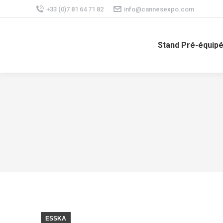
+33 (0)7 81 64 71 82
info@cannesexpo.com
Stand Pré-équip
ESSKA