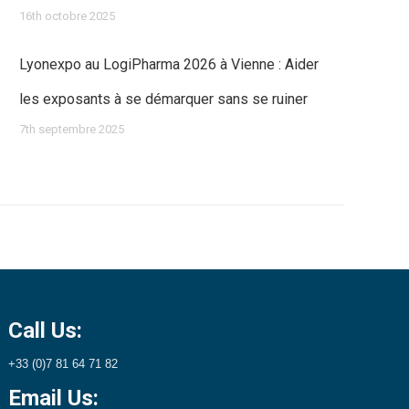
16th octobre 2025
Lyonexpo au LogiPharma 2026 à Vienne : Aider
les exposants à se démarquer sans se ruiner
7th septembre 2025
Call Us:
+33 (0)7 81 64 71 82
Email Us: