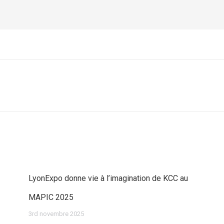
Article
suivant
:
LyonExpo donne vie à l’imagination de KCC au
MAPIC 2025
3rd novembre 2025