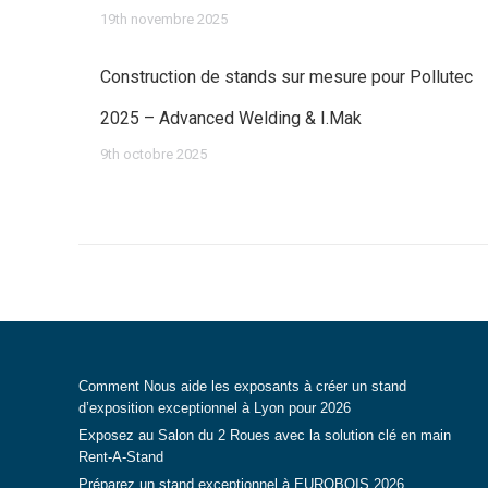
19th novembre 2025
Construction de stands sur mesure pour Pollutec
2025 – Advanced Welding & I.Mak
9th octobre 2025
Comment Nous aide les exposants à créer un stand
d’exposition exceptionnel à Lyon pour 2026
Exposez au Salon du 2 Roues avec la solution clé en main
Rent-A-Stand
Préparez un stand exceptionnel à EUROBOIS 2026