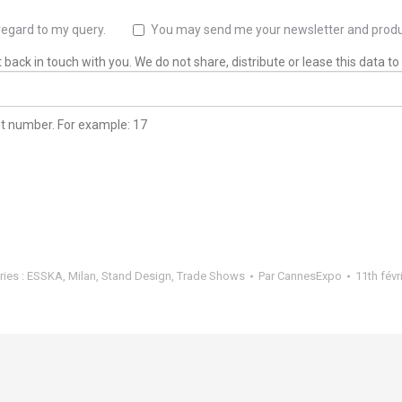
regard to my query.
You may send me your newsletter and produ
back in touch with you. We do not share, distribute or lease this data to 
git number. For example: 17
ies :
ESSKA
,
Milan
,
Stand Design
,
Trade Shows
Par
CannesExpo
11th févr