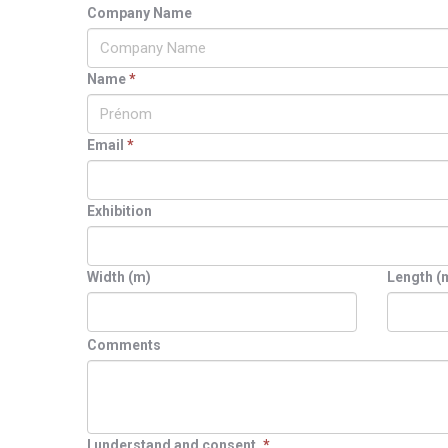
Company Name
Name
*
Email
*
Exhibition
Width (m)
Length (
Comments
I understand and consent.
*