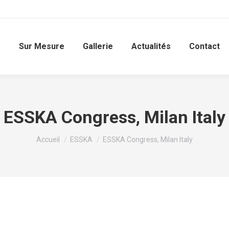
é
Sur Mesure
Gallerie
Actualités
Contact
ESSKA Congress, Milan Italy
Vous êtes ici :
Accueil
ESSKA
ESSKA Congress, Milan Italy