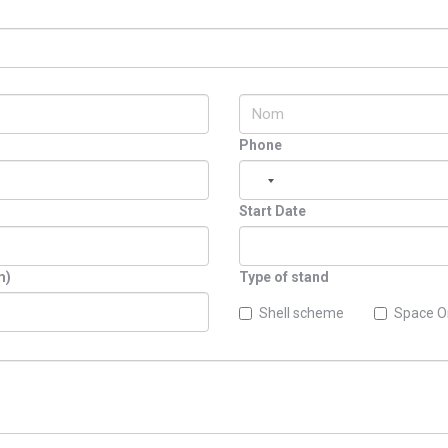
Phone
Start Date
m)
Type of stand
Shell scheme
Space O