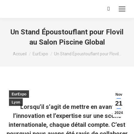
Recherche
:
Un Stand Époustouflant pour Flovil
au Salon Piscine Global
Vous êtes ici :
Accueil
EurExpo
Un Stand Époustouflant pour Flovil…
EurExpo
Nov
21
Lyon
Lorsqu’il s’agit de mettre en avant
2024
l’innovation et l’expertise sur une scène
internationale, chaque détail compte. C’est
pourquoi nous avons été ravis de collaborer