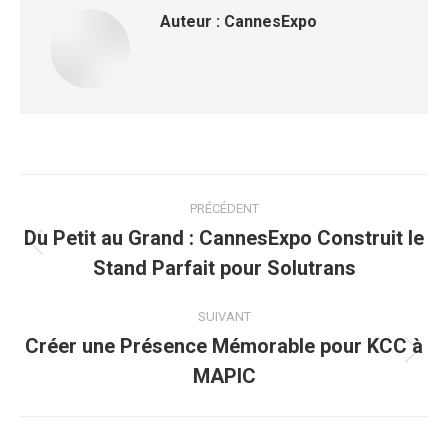
Auteur :
CannesExpo
Navigation
PRÉCÉDENT
article
Du Petit au Grand : CannesExpo Construit le
Article
Stand Parfait pour Solutrans
précédent
SUIVANT
:
Créer une Présence Mémorable pour KCC à
Article
MAPIC
suivant
: