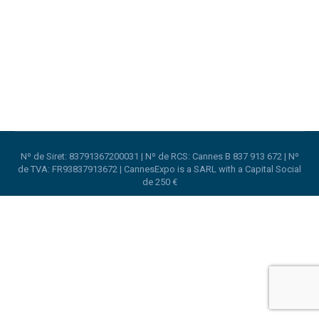
pour rencontrer des gens, passer bon moment et
en un seul endroit, vous trouvez tout.
Nº de Siret: 83791367200031 | Nº de RCS: Cannes B 837 913 672 | Nº
de TVA: FR93837913672 | CannesExpo is a SARL with a Capital Social
de 250 €