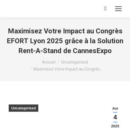
Recherche
:
Maximisez Votre Impact au Congrès
EFORT Lyon 2025 grâce à la Solution
Rent-A-Stand de CannesExpo
Vous êtes ici :
Accueil
Uncategorised
Maximisez Votre Impact au Congrès…
Uncategorised
Avr
4
2025