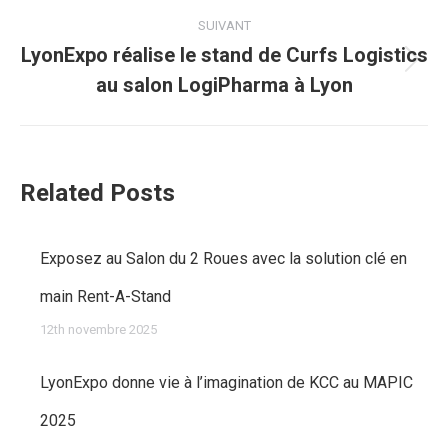
précédent
SUIVANT
:
LyonExpo réalise le stand de Curfs Logistics
Article
au salon LogiPharma à Lyon
suivant
:
Related Posts
Exposez au Salon du 2 Roues avec la solution clé en
main Rent-A-Stand
12th novembre 2025
LyonExpo donne vie à l’imagination de KCC au MAPIC
2025