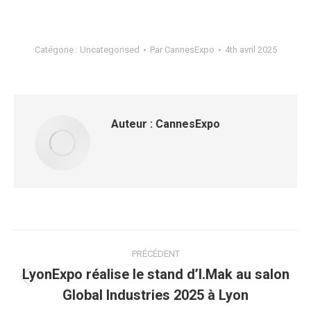
Catégorie :
Uncategorised
Par
CannesExpo
4th avril 2025
Auteur :
CannesExpo
Navigation
PRÉCÉDENT
article
LyonExpo réalise le stand d’I.Mak au salon
Article
Global Industries 2025 à Lyon